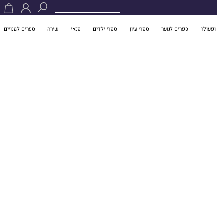
ופעולה
ספרים לנוער
ספרי עיון
ספרי ילדים
פנאי
שירה
ספרים למנויים