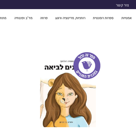
צור קשר
אמנויות
ספרות רומנטית
רוחניות, מדיטציה ורוגע
פרוזה
מד"ב ופנטזיה
מתח 