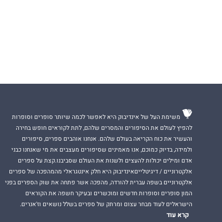
משימת העל של אינדיבוק היא לאפשר לכמה שיותר סופרים וסופרות
להפיץ לעולם את הסיפורים והמסרים שלהם, לתת לקוראים חופש בחירה
והעשיר את כוח הקריאה בעולם שלהם. אנחנו אוהבים ספרים, סיפורים
ולמידה, בדיוק כמוכם, אנו מאמינים שסיפורים מעצבים את מי שאנחנו כבני
אדם ומילים יכולות להעצים ולשנות את העולם שסביבנו.קצת על ספרים
אלקטרוניים / דיגיטלייםאינדיבוק היא חלק אינטגראלי מהמהפכה של ספרים
אלקטרוניים בשפה עברית להורדה, מהפכה אשר פתחה את שוק הספרים בפני
המון סופרים וסופרות חדשים ומוכשרים ובעיקר חשפה את הקוראים
הישראלים לעוד מבחר עצום ומרתק של ספרים בשלל נושאים וז'אנרים.
קרא עוד