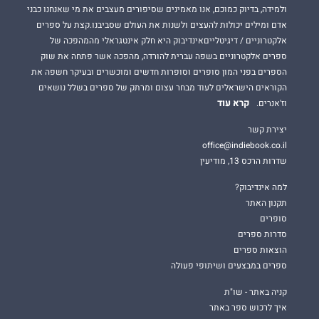
ולמידה, בדיוק כמוכם, אנו מאמינים שסיפורים מעצבים את מי שאנחנו כבני
אדם ומילים יכולות להעצים ולשנות את העולם שסביבנו.קצת על ספרים
אלקטרוניים / דיגיטלייםאינדיבוק היא חלק אינטגראלי מהמהפכה של
ספרים אלקטרוניים בשפה עברית להורדה, מהפכה אשר פתחה את שוק
הספרים בפני המון סופרים וסופרות חדשים ומוכשרים ובעיקר חשפה את
הקוראים הישראלים לעוד מבחר עצום ומרתק של ספרים בשלל נושאים
קרא עוד
וז'אנרים.
יצירת קשר
office@indiebook.co.il
שדרות הרכס 13, מודיעין
למה אינדיבוק?
תקנון האתר
סופרים
סדרות ספרים
הוצאות ספרים
ספרים במבצעים ושיתופי פעולה
קניה באתר - שו"ת
איך לרכוש ספר באתר