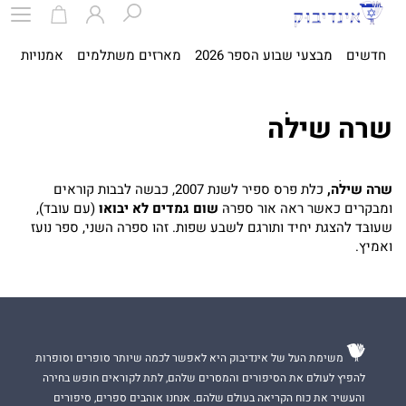
חדשים
מבצעי שבוע הספר 2026
מארזים משתלמים
אמנויות
ספ
שרה שילֹה
שרה שילֹה,
כלת פרס ספיר לשנת 2007, כבשה לבבות קוראים
ומבקרים כאשר ראה אור ספרהּ
שום גמדים לא יבואו
(עם עובד),
שעוּבּד להצגת יחיד ותורגם לשבע שפות. זהו ספרה השני, ספר נועז
ואמיץ.
משימת העל של אינדיבוק היא לאפשר לכמה שיותר סופרים וסופרות
להפיץ לעולם את הסיפורים והמסרים שלהם, לתת לקוראים חופש בחירה
והעשיר את כוח הקריאה בעולם שלהם. אנחנו אוהבים ספרים, סיפורים