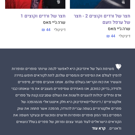
חצר של ורדים וקוצים 2 - חצר
חצר של ורדים וקוצים 1
של ערפל וזעם
שרה ג'יי מאס
שרה ג'יי מאס
דיגיטלי
44 ₪
דיגיטלי
44 ₪
משימת העל של אינדיבוק היא לאפשר לכמה שיותר סופרים וסופרות
להפיץ לעולם את הסיפורים והמסרים שלהם, לתת לקוראים חופש בחירה
והעשיר את כוח הקריאה בעולם שלהם. אנחנו אוהבים ספרים, סיפורים
ולמידה, בדיוק כמוכם, אנו מאמינים שסיפורים מעצבים את מי שאנחנו כבני
אדם ומילים יכולות להעצים ולשנות את העולם שסביבנו.קצת על ספרים
אלקטרוניים / דיגיטלייםאינדיבוק היא חלק אינטגראלי מהמהפכה של
ספרים אלקטרוניים בשפה עברית להורדה, מהפכה אשר פתחה את שוק
הספרים בפני המון סופרים וסופרות חדשים ומוכשרים ובעיקר חשפה את
הקוראים הישראלים לעוד מבחר עצום ומרתק של ספרים בשלל נושאים
קרא עוד
וז'אנרים.