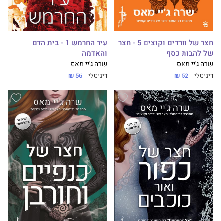
חצר של וורדים וקוצים 5 - חצר
עיר החרמש 1 - בית הדם
של להבות כסף
והאדמה
שרה ג'יי מאס
שרה ג'יי מאס
דיגיטלי
52 ₪
דיגיטלי
56 ₪