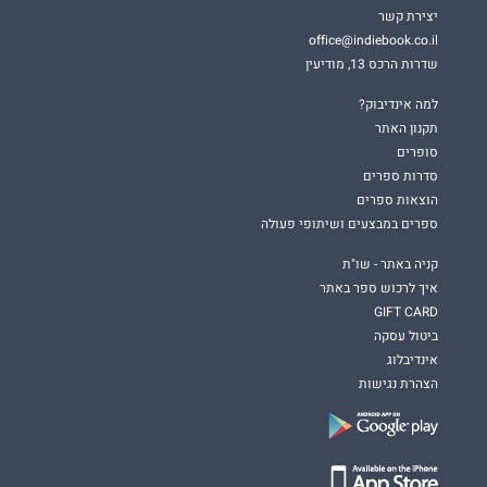
יצירת קשר
office@indiebook.co.il
שדרות הרכס 13, מודיעין
למה אינדיבוק?
תקנון האתר
סופרים
סדרות ספרים
הוצאות ספרים
ספרים במבצעים ושיתופי פעולה
קניה באתר - שו"ת
איך לרכוש ספר באתר
GIFT CARD
ביטול עסקה
אינדיבלוג
הצהרת נגישות