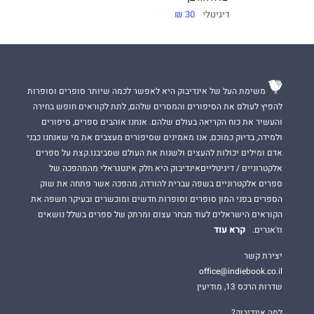
דיגיטלי
30 ₪
משימת העל של אינדיבוק היא לאפשר לכמה שיותר סופרים וסופרות
להפיץ לעולם את הסיפורים והמסרים שלהם, לתת לקוראים חופש בחירה
והעשיר את כוח הקריאה בעולם שלהם. אנחנו אוהבים ספרים, סיפורים
ולמידה, בדיוק כמוכם, אנו מאמינים שסיפורים מעצבים את מי שאנחנו כבני
אדם ומילים יכולות להעצים ולשנות את העולם שסביבנו.קצת על ספרים
אלקטרוניים / דיגיטלייםאינדיבוק היא חלק אינטגראלי מהמהפכה של
ספרים אלקטרוניים בשפה עברית להורדה, מהפכה אשר פתחה את שוק
הספרים בפני המון סופרים וסופרות חדשים ומוכשרים ובעיקר חשפה את
הקוראים הישראלים לעוד מבחר עצום ומרתק של ספרים בשלל נושאים
קרא עוד
וז'אנרים.
יצירת קשר
office@indiebook.co.il
שדרות הרכס 13, מודיעין
למה אינדיבוק?