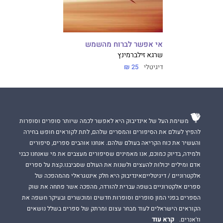
אי אפשר לברוח מהשמש
שרגא זילברמינץ
דיגיטלי
25 ₪
משימת העל של אינדיבוק היא לאפשר לכמה שיותר סופרים וסופרות
להפיץ לעולם את הסיפורים והמסרים שלהם, לתת לקוראים חופש בחירה
והעשיר את כוח הקריאה בעולם שלהם. אנחנו אוהבים ספרים, סיפורים
ולמידה, בדיוק כמוכם, אנו מאמינים שסיפורים מעצבים את מי שאנחנו כבני
אדם ומילים יכולות להעצים ולשנות את העולם שסביבנו.קצת על ספרים
אלקטרוניים / דיגיטלייםאינדיבוק היא חלק אינטגראלי מהמהפכה של
ספרים אלקטרוניים בשפה עברית להורדה, מהפכה אשר פתחה את שוק
הספרים בפני המון סופרים וסופרות חדשים ומוכשרים ובעיקר חשפה את
הקוראים הישראלים לעוד מבחר עצום ומרתק של ספרים בשלל נושאים
קרא עוד
וז'אנרים.