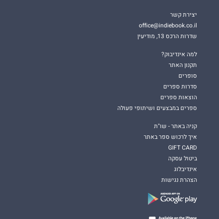
יצירת קשר
office@indiebook.co.il
שדרות הרכס 13, מודיעין
למה אינדיבוק?
תקנון האתר
סופרים
סדרות ספרים
הוצאות ספרים
ספרים במבצעים ושיתופי פעולה
קניה באתר - שו"ת
איך לרכוש ספר באתר
GIFT CARD
ביטול עסקה
אינדיבלוג
הצהרת נגישות