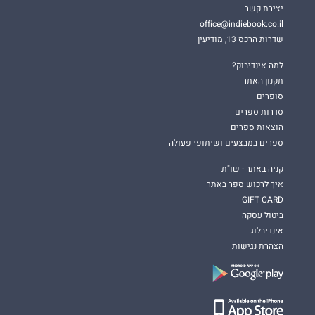
יצירת קשר
office@indiebook.co.il
שדרות הרכס 13, מודיעין
למה אינדיבוק?
תקנון האתר
סופרים
סדרות ספרים
הוצאות ספרים
ספרים במבצעים ושיתופי פעולה
קניה באתר - שו"ת
איך לרכוש ספר באתר
GIFT CARD
ביטול עסקה
אינדיבלוג
הצהרת נגישות