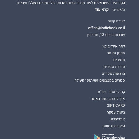
הקוראים הישראלים לעוד מבחר עצום ומרתק של ספרים בשלל נושאים
קרא עוד
וז'אנרים.
יצירת קשר
office@indiebook.co.il
שדרות הרכס 13, מודיעין
למה אינדיבוק?
תקנון האתר
סופרים
סדרות ספרים
הוצאות ספרים
ספרים במבצעים ושיתופי פעולה
קניה באתר - שו"ת
איך לרכוש ספר באתר
GIFT CARD
ביטול עסקה
אינדיבלוג
הצהרת נגישות