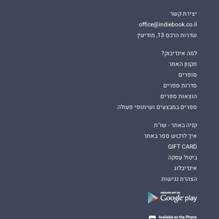
יצירת קשר
office@indiebook.co.il
שדרות הרכס 13, מודיעין
למה אינדיבוק?
תקנון האתר
סופרים
סדרות ספרים
הוצאות ספרים
ספרים במבצעים ושיתופי פעולה
קניה באתר - שו"ת
איך לרכוש ספר באתר
GIFT CARD
ביטול עסקה
אינדיבלוג
הצהרת נגישות