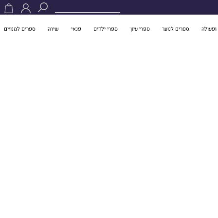
ופעולה
ספרים לנוער
ספרי עיון
ספרי ילדים
פנאי
שירה
ספרים למנויים