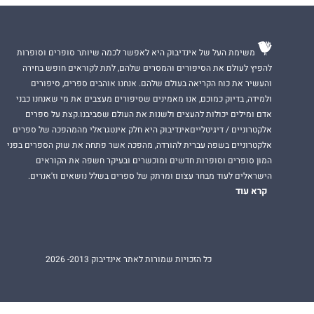
משימת העל של אינדיבוק היא לאפשר לכמה שיותר סופרים וסופרות
להפיץ לעולם את הסיפורים והמסרים שלהם, לתת לקוראים חופש בחירה
והעשיר את כוח הקריאה בעולם שלהם. אנחנו אוהבים ספרים, סיפורים
ולמידה, בדיוק כמוכם, אנו מאמינים שסיפורים מעצבים את מי שאנחנו כבני
אדם ומילים יכולות להעצים ולשנות את העולם שסביבנו.קצת על ספרים
אלקטרוניים / דיגיטלייםאינדיבוק היא חלק אינטגראלי מהמהפכה של ספרים
אלקטרוניים בשפה עברית להורדה, מהפכה אשר פתחה את שוק הספרים בפני
המון סופרים וסופרות חדשים ומוכשרים ובעיקר חשפה את הקוראים
הישראלים לעוד מבחר עצום ומרתק של ספרים בשלל נושאים וז'אנרים.
קרא עוד
כל הזכויות שמורות לאתר אינדיבוק 2013- 2026