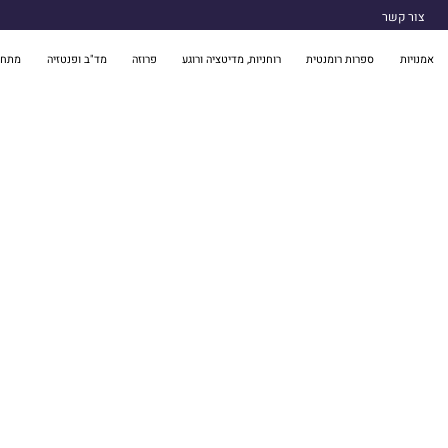
צור קשר
אמנויות
ספרות רומנטית
רוחניות, מדיטציה ורוגע
פרוזה
מד"ב ופנטזיה
מתח 