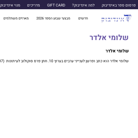
פרסום ספר באינדיבוק
למה אינדיבוק?
GIFT CARD
מדריכים
מנוי אינדיבוק
חדשים
מבצעי שבוע הספר 2026
מארזים משתלמים
שלומי אלדר
שלומי אלדר
שלומי אלדר הוא כתב ופרשן לענייני ערבים בערוץ 10. חתן פרס סוקולוב לעיתונות (2007), זוכה פרס אופיר לסרט הדוקומנטרי הטוב ביותר, "חיים יקרים" (2010) ומחבר הספר "עזה כמוות" (2005).