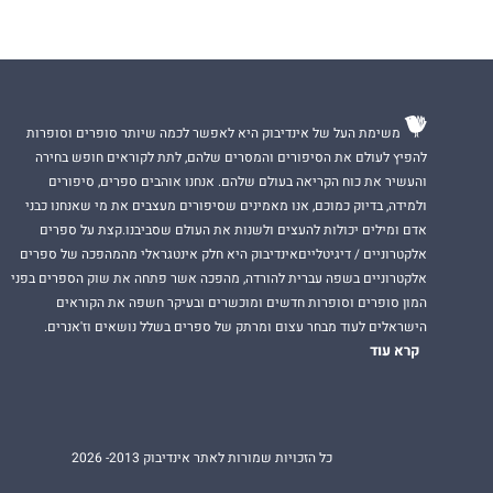
משימת העל של אינדיבוק היא לאפשר לכמה שיותר סופרים וסופרות
להפיץ לעולם את הסיפורים והמסרים שלהם, לתת לקוראים חופש בחירה
והעשיר את כוח הקריאה בעולם שלהם. אנחנו אוהבים ספרים, סיפורים
ולמידה, בדיוק כמוכם, אנו מאמינים שסיפורים מעצבים את מי שאנחנו כבני
אדם ומילים יכולות להעצים ולשנות את העולם שסביבנו.קצת על ספרים
אלקטרוניים / דיגיטלייםאינדיבוק היא חלק אינטגראלי מהמהפכה של ספרים
אלקטרוניים בשפה עברית להורדה, מהפכה אשר פתחה את שוק הספרים בפני
המון סופרים וסופרות חדשים ומוכשרים ובעיקר חשפה את הקוראים
הישראלים לעוד מבחר עצום ומרתק של ספרים בשלל נושאים וז'אנרים.
קרא עוד
כל הזכויות שמורות לאתר אינדיבוק 2013- 2026