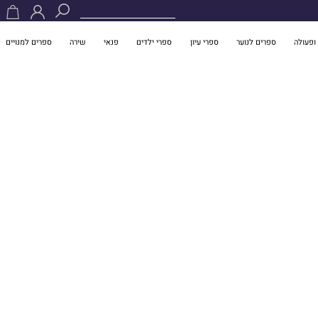
ופעולה
ספרים לנוער
ספרי עיון
ספרי ילדים
פנאי
שירה
ספרים למנויים