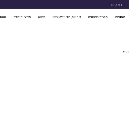
צור קשר
אמנויות
ספרות רומנטית
רוחניות, מדיטציה ורוגע
פרוזה
מד"ב ופנטזיה
מתח 
עוד.