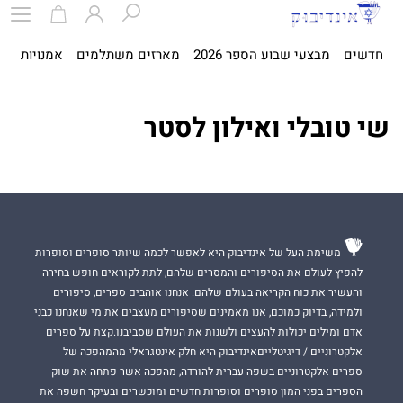
חדשים
מבצעי שבוע הספר 2026
מארזים משתלמים
אמנויות
ספ
שי טובלי ואילון לסטר
משימת העל של אינדיבוק היא לאפשר לכמה שיותר סופרים וסופרות
להפיץ לעולם את הסיפורים והמסרים שלהם, לתת לקוראים חופש בחירה
והעשיר את כוח הקריאה בעולם שלהם. אנחנו אוהבים ספרים, סיפורים
ולמידה, בדיוק כמוכם, אנו מאמינים שסיפורים מעצבים את מי שאנחנו כבני
אדם ומילים יכולות להעצים ולשנות את העולם שסביבנו.קצת על ספרים
אלקטרוניים / דיגיטלייםאינדיבוק היא חלק אינטגראלי מהמהפכה של
ספרים אלקטרוניים בשפה עברית להורדה, מהפכה אשר פתחה את שוק
הספרים בפני המון סופרים וסופרות חדשים ומוכשרים ובעיקר חשפה את