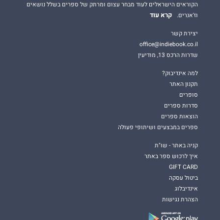
הקוראים הישראלים לעוד מבחר עצום ומרתק של ספרים בשלל נושאים
קרא עוד
וז'אנרים.
יצירת קשר
office@indiebook.co.il
שדרות הרכס 13, מודיעין
למה אינדיבוק?
תקנון האתר
סופרים
סדרות ספרים
הוצאות ספרים
ספרים במבצעים ושיתופי פעולה
קניה באתר - שו"ת
איך לרכוש ספר באתר
GIFT CARD
ביטול עסקה
אינדיבלוג
הצהרת נגישות