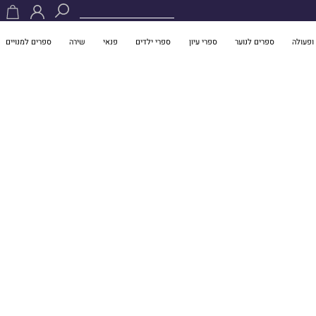
ופעולה
ספרים לנוער
ספרי עיון
ספרי ילדים
פנאי
שירה
ספרים למנויים