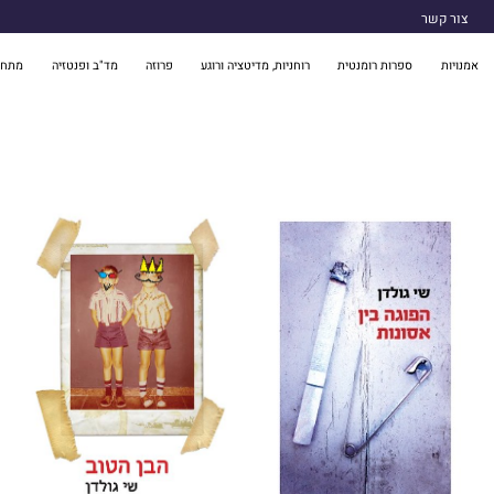
צור קשר
אמנויות
ספרות רומנטית
רוחניות, מדיטציה ורוגע
פרוזה
מד"ב ופנטזיה
מתח 