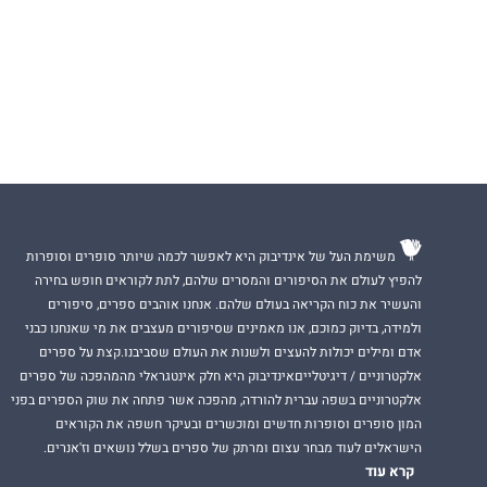
משימת העל של אינדיבוק היא לאפשר לכמה שיותר סופרים וסופרות
להפיץ לעולם את הסיפורים והמסרים שלהם, לתת לקוראים חופש בחירה
והעשיר את כוח הקריאה בעולם שלהם. אנחנו אוהבים ספרים, סיפורים
ולמידה, בדיוק כמוכם, אנו מאמינים שסיפורים מעצבים את מי שאנחנו כבני
אדם ומילים יכולות להעצים ולשנות את העולם שסביבנו.קצת על ספרים
אלקטרוניים / דיגיטלייםאינדיבוק היא חלק אינטגראלי מהמהפכה של ספרים
אלקטרוניים בשפה עברית להורדה, מהפכה אשר פתחה את שוק הספרים בפני
המון סופרים וסופרות חדשים ומוכשרים ובעיקר חשפה את הקוראים
הישראלים לעוד מבחר עצום ומרתק של ספרים בשלל נושאים וז'אנרים.
קרא עוד