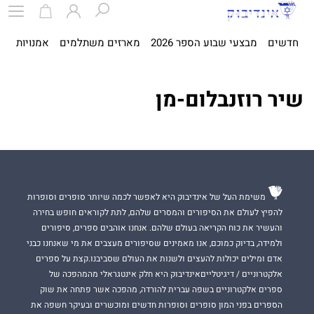
חדשים
מבצעי שבוע הספר 2026
מארזים משתלמים
אמנויות
ספ
שיר רוזנבלום-מן
משימת העל של אינדיבוק היא לאפשר לכמה שיותר סופרים וסופרות
להפיץ לעולם את הסיפורים והמסרים שלהם, לתת לקוראים חופש בחירה
והעשיר את כוח הקריאה בעולם שלהם. אנחנו אוהבים ספרים, סיפורים
ולמידה, בדיוק כמוכם, אנו מאמינים שסיפורים מעצבים את מי שאנחנו כבני
אדם ומילים יכולות להעצים ולשנות את העולם שסביבנו.קצת על ספרים
אלקטרוניים / דיגיטלייםאינדיבוק היא חלק אינטגראלי מהמהפכה של
ספרים אלקטרוניים בשפה עברית להורדה, מהפכה אשר פתחה את שוק
הספרים בפני המון סופרים וסופרות חדשים ומוכשרים ובעיקר חשפה את