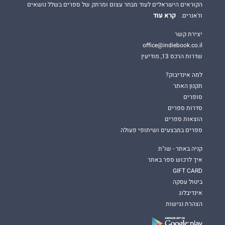
הקוראים הישראלים לעוד מבחר עצום ומרתק של ספרים בשלל נושאים
קרא עוד
וז'אנרים.
יצירת קשר
office@indiebook.co.il
שדרות הרכס 13, מודיעין
למה אינדיבוק?
תקנון האתר
סופרים
סדרות ספרים
הוצאות ספרים
ספרים במבצעים ושיתופי פעולה
קניה באתר - שו"ת
איך לרכוש ספר באתר
GIFT CARD
ביטול עסקה
אינדיבלוג
הצהרת נגישות