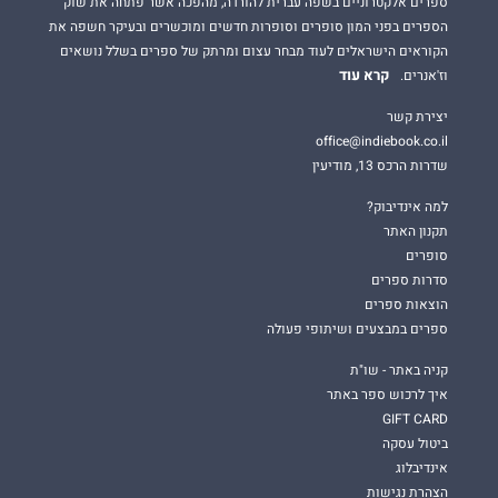
ספרים אלקטרוניים בשפה עברית להורדה, מהפכה אשר פתחה את שוק
הספרים בפני המון סופרים וסופרות חדשים ומוכשרים ובעיקר חשפה את
הקוראים הישראלים לעוד מבחר עצום ומרתק של ספרים בשלל נושאים
קרא עוד
וז'אנרים.
יצירת קשר
office@indiebook.co.il
שדרות הרכס 13, מודיעין
למה אינדיבוק?
תקנון האתר
סופרים
סדרות ספרים
הוצאות ספרים
ספרים במבצעים ושיתופי פעולה
קניה באתר - שו"ת
איך לרכוש ספר באתר
GIFT CARD
ביטול עסקה
אינדיבלוג
הצהרת נגישות