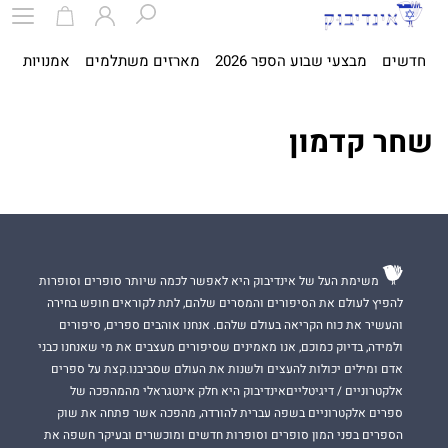
חדשים
מבצעי שבוע הספר 2026
מארזים משתלמים
אמנויות
ספ
שחר קדמון
משימת העל של אינדיבוק היא לאפשר לכמה שיותר סופרים וסופרות
להפיץ לעולם את הסיפורים והמסרים שלהם, לתת לקוראים חופש בחירה
והעשיר את כוח הקריאה בעולם שלהם. אנחנו אוהבים ספרים, סיפורים
ולמידה, בדיוק כמוכם, אנו מאמינים שסיפורים מעצבים את מי שאנחנו כבני
אדם ומילים יכולות להעצים ולשנות את העולם שסביבנו.קצת על ספרים
אלקטרוניים / דיגיטלייםאינדיבוק היא חלק אינטגראלי מהמהפכה של
ספרים אלקטרוניים בשפה עברית להורדה, מהפכה אשר פתחה את שוק
הספרים בפני המון סופרים וסופרות חדשים ומוכשרים ובעיקר חשפה את