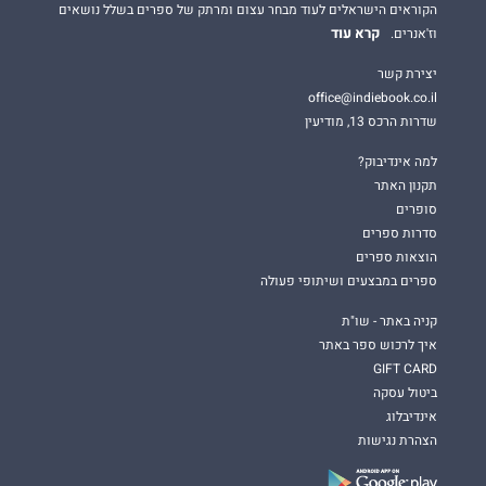
הקוראים הישראלים לעוד מבחר עצום ומרתק של ספרים בשלל נושאים
קרא עוד
וז'אנרים.
יצירת קשר
office@indiebook.co.il
שדרות הרכס 13, מודיעין
למה אינדיבוק?
תקנון האתר
סופרים
סדרות ספרים
הוצאות ספרים
ספרים במבצעים ושיתופי פעולה
קניה באתר - שו"ת
איך לרכוש ספר באתר
GIFT CARD
ביטול עסקה
אינדיבלוג
הצהרת נגישות