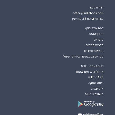
יצירת קשר
office@indiebook.co.il
שדרות הרכס 13, מודיעין
למה אינדיבוק?
תקנון האתר
סופרים
סדרות ספרים
הוצאות ספרים
ספרים במבצעים ושיתופי פעולה
קניה באתר - שו"ת
איך לרכוש ספר באתר
GIFT CARD
ביטול עסקה
אינדיבלוג
הצהרת נגישות