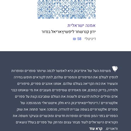
אמנה ישראלית
ירון קנר
שחר ליפשיץ
אריאל בנדור
דיגיטלי
58 ₪
משימת העל של אינדיבוק היא לאפשר לכמה שיותר סופרים וסופרות
להפיץ לעולם את הסיפורים והמסרים שלהם, לתת לקוראים חופש בחירה
והעשיר את כוח הקריאה בעולם שלהם. אנחנו אוהבים ספרים, סיפורים
ולמידה, בדיוק כמוכם, אנו מאמינים שסיפורים מעצבים את מי שאנחנו כבני
אדם ומילים יכולות להעצים ולשנות את העולם שסביבנו.קצת על ספרים
אלקטרוניים / דיגיטלייםאינדיבוק היא חלק אינטגראלי מהמהפכה של
ספרים אלקטרוניים בשפה עברית להורדה, מהפכה אשר פתחה את שוק
הספרים בפני המון סופרים וסופרות חדשים ומוכשרים ובעיקר חשפה את
הקוראים הישראלים לעוד מבחר עצום ומרתק של ספרים בשלל נושאים
קרא עוד
וז'אנרים.