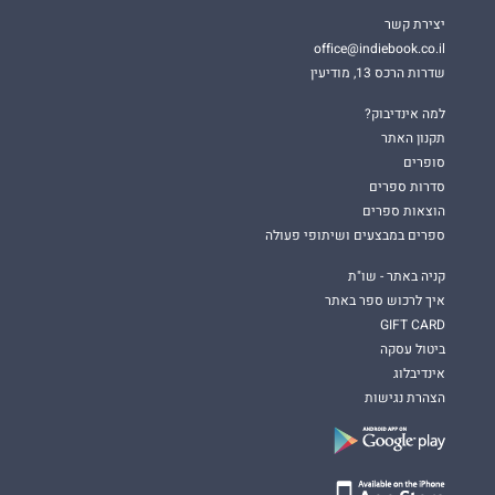
יצירת קשר
office@indiebook.co.il
שדרות הרכס 13, מודיעין
למה אינדיבוק?
תקנון האתר
סופרים
סדרות ספרים
הוצאות ספרים
ספרים במבצעים ושיתופי פעולה
קניה באתר - שו"ת
איך לרכוש ספר באתר
GIFT CARD
ביטול עסקה
אינדיבלוג
הצהרת נגישות