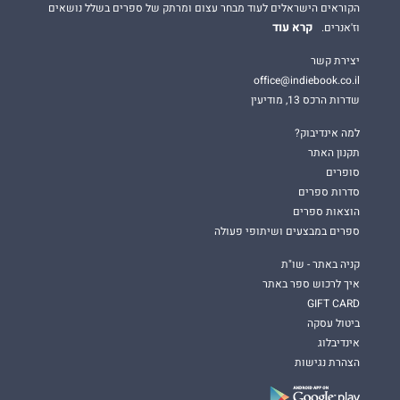
הקוראים הישראלים לעוד מבחר עצום ומרתק של ספרים בשלל נושאים
קרא עוד
וז'אנרים.
יצירת קשר
office@indiebook.co.il
שדרות הרכס 13, מודיעין
למה אינדיבוק?
תקנון האתר
סופרים
סדרות ספרים
הוצאות ספרים
ספרים במבצעים ושיתופי פעולה
קניה באתר - שו"ת
איך לרכוש ספר באתר
GIFT CARD
ביטול עסקה
אינדיבלוג
הצהרת נגישות