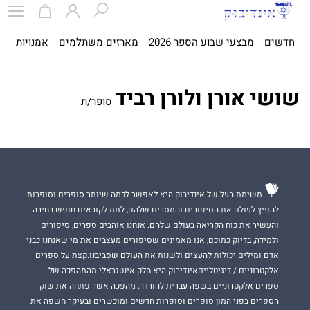
חדשים
מבצעי שבוע הספר 2026
מארזים משתלמים
אמנויות
ספ
שושי אורן ולורן רביד
סופר/ת
משימת העל של אינדיבוק היא לאפשר לכמה שיותר סופרים וסופרות
להפיץ לעולם את הסיפורים והמסרים שלהם, לתת לקוראים חופש בחירה
והעשיר את כוח הקריאה בעולם שלהם. אנחנו אוהבים ספרים, סיפורים
ולמידה, בדיוק כמוכם, אנו מאמינים שסיפורים מעצבים את מי שאנחנו כבני
אדם ומילים יכולות להעצים ולשנות את העולם שסביבנו.קצת על ספרים
אלקטרוניים / דיגיטלייםאינדיבוק היא חלק אינטגראלי מהמהפכה של
ספרים אלקטרוניים בשפה עברית להורדה, מהפכה אשר פתחה את שוק
הספרים בפני המון סופרים וסופרות חדשים ומוכשרים ובעיקר חשפה את