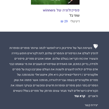
פסיכולוגיה של winners
שוני בל
דיגיטלי
29 ₪
משימת העל של אינדיבוק היא לאפשר לכמה שיותר סופרים וסופרות
להפיץ לעולם את הסיפורים והמסרים שלהם, לתת לקוראים חופש בחירה
והעשיר את כוח הקריאה בעולם שלהם. אנחנו אוהבים ספרים, סיפורים
ולמידה, בדיוק כמוכם, אנו מאמינים שסיפורים מעצבים את מי שאנחנו כבני
אדם ומילים יכולות להעצים ולשנות את העולם שסביבנו.קצת על ספרים
אלקטרוניים / דיגיטלייםאינדיבוק היא חלק אינטגראלי מהמהפכה של
ספרים אלקטרוניים בשפה עברית להורדה, מהפכה אשר פתחה את שוק
הספרים בפני המון סופרים וסופרות חדשים ומוכשרים ובעיקר חשפה את
הקוראים הישראלים לעוד מבחר עצום ומרתק של ספרים בשלל נושאים
קרא עוד
וז'אנרים.
יצירת קשר