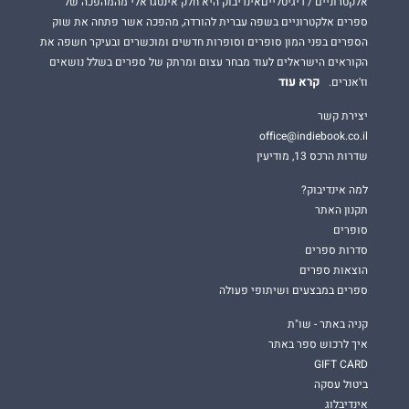
אלקטרוניים / דיגיטלייםאינדיבוק היא חלק אינטגראלי מהמהפכה של
ספרים אלקטרוניים בשפה עברית להורדה, מהפכה אשר פתחה את שוק
הספרים בפני המון סופרים וסופרות חדשים ומוכשרים ובעיקר חשפה את
הקוראים הישראלים לעוד מבחר עצום ומרתק של ספרים בשלל נושאים
קרא עוד
וז'אנרים.
יצירת קשר
office@indiebook.co.il
שדרות הרכס 13, מודיעין
למה אינדיבוק?
תקנון האתר
סופרים
סדרות ספרים
הוצאות ספרים
ספרים במבצעים ושיתופי פעולה
קניה באתר - שו"ת
איך לרכוש ספר באתר
GIFT CARD
ביטול עסקה
אינדיבלוג