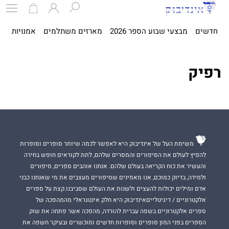
חדשים
מבצעי שבוע הספר 2026
מארזים משתלמים
אמנויות
ספ
רפיק
משימת העל של אינדיבוק היא לאפשר לכמה שיותר סופרים וסופרות
להפיץ לעולם את הסיפורים והמסרים שלהם, לתת לקוראים חופש בחירה
והעשיר את כוח הקריאה בעולם שלהם. אנחנו אוהבים ספרים, סיפורים
ולמידה, בדיוק כמוכם, אנו מאמינים שסיפורים מעצבים את מי שאנחנו כבני
אדם ומילים יכולות להעצים ולשנות את העולם שסביבנו.קצת על ספרים
אלקטרוניים / דיגיטלייםאינדיבוק היא חלק אינטגראלי מהמהפכה של
ספרים אלקטרוניים בשפה עברית להורדה, מהפכה אשר פתחה את שוק
הספרים בפני המון סופרים וסופרות חדשים ומוכשרים ובעיקר חשפה את