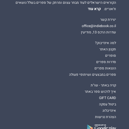
הקוראים הישראלים לעוד מבחר עצום ומרתק של ספרים בשלל נושאים
קרא עוד
וז'אנרים.
יצירת קשר
office@indiebook.co.il
שדרות הרכס 13, מודיעין
למה אינדיבוק?
תקנון האתר
סופרים
סדרות ספרים
הוצאות ספרים
ספרים במבצעים ושיתופי פעולה
קניה באתר - שו"ת
איך לרכוש ספר באתר
GIFT CARD
ביטול עסקה
אינדיבלוג
הצהרת נגישות