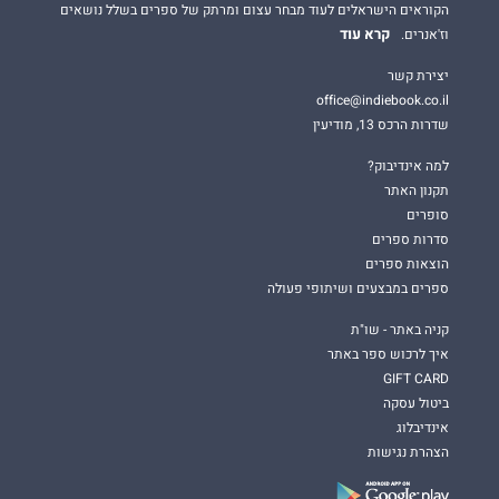
הקוראים הישראלים לעוד מבחר עצום ומרתק של ספרים בשלל נושאים
קרא עוד
וז'אנרים.
יצירת קשר
office@indiebook.co.il
שדרות הרכס 13, מודיעין
למה אינדיבוק?
תקנון האתר
סופרים
סדרות ספרים
הוצאות ספרים
ספרים במבצעים ושיתופי פעולה
קניה באתר - שו"ת
איך לרכוש ספר באתר
GIFT CARD
ביטול עסקה
אינדיבלוג
הצהרת נגישות