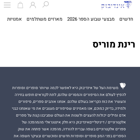
חדשים
מבצעי שבוע הספר 2026
מארזים משתלמים
אמנויות
ספ
רינת מוריס
משימת העל של אינדיבוק היא לאפשר לכמה שיותר סופרים וסופרות
להפיץ לעולם את הסיפורים והמסרים שלהם, לתת לקוראים חופש בחירה
והעשיר את כוח הקריאה בעולם שלהם. אנחנו אוהבים ספרים, סיפורים
ולמידה, בדיוק כמוכם, אנו מאמינים שסיפורים מעצבים את מי שאנחנו כבני
אדם ומילים יכולות להעצים ולשנות את העולם שסביבנו.קצת על ספרים
אלקטרוניים / דיגיטלייםאינדיבוק היא חלק אינטגראלי מהמהפכה של
ספרים אלקטרוניים בשפה עברית להורדה, מהפכה אשר פתחה את שוק
הספרים בפני המון סופרים וסופרות חדשים ומוכשרים ובעיקר חשפה את