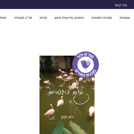
צור קשר
אמנויות
ספרות רומנטית
רוחניות, מדיטציה ורוגע
פרוזה
מד"ב ופנטזיה
מתח 