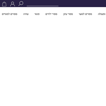
ופעולה
ספרים לנוער
ספרי עיון
ספרי ילדים
פנאי
שירה
ספרים למנויים