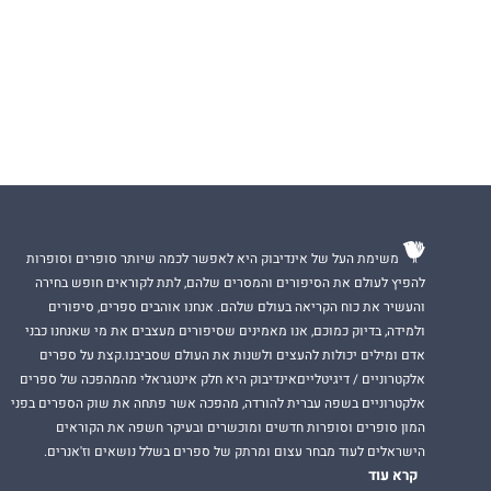
משימת העל של אינדיבוק היא לאפשר לכמה שיותר סופרים וסופרות
להפיץ לעולם את הסיפורים והמסרים שלהם, לתת לקוראים חופש בחירה
והעשיר את כוח הקריאה בעולם שלהם. אנחנו אוהבים ספרים, סיפורים
ולמידה, בדיוק כמוכם, אנו מאמינים שסיפורים מעצבים את מי שאנחנו כבני
אדם ומילים יכולות להעצים ולשנות את העולם שסביבנו.קצת על ספרים
אלקטרוניים / דיגיטלייםאינדיבוק היא חלק אינטגראלי מהמהפכה של ספרים
אלקטרוניים בשפה עברית להורדה, מהפכה אשר פתחה את שוק הספרים בפני
המון סופרים וסופרות חדשים ומוכשרים ובעיקר חשפה את הקוראים
הישראלים לעוד מבחר עצום ומרתק של ספרים בשלל נושאים וז'אנרים.
קרא עוד