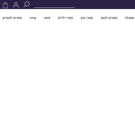
ופעולה
ספרים לנוער
ספרי עיון
ספרי ילדים
פנאי
שירה
ספרים למנויים