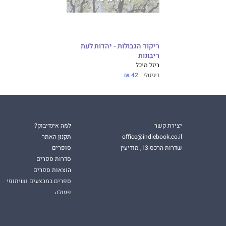
ריקוד הגבולות - יהדות לעת
ריבונות
ריזל מיכל
דיגיטלי
42 ₪
יצירת קשר
למה אינדיבוק?
office@indiebook.co.il
תקנון האתר
שדרות הרכס 13, מודיעין
סופרים
סדרות ספרים
הוצאות ספרים
ספרים במבצעים ושיתופי
פעולה