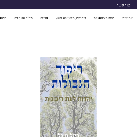
צור קשר
אמנויות
ספרות רומנטית
רוחניות, מדיטציה ורוגע
פרוזה
מד"ב ופנטזיה
מתח 