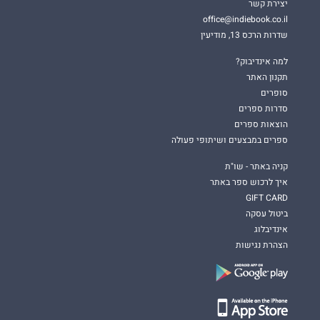
יצירת קשר
office@indiebook.co.il
שדרות הרכס 13, מודיעין
למה אינדיבוק?
תקנון האתר
סופרים
סדרות ספרים
הוצאות ספרים
ספרים במבצעים ושיתופי פעולה
קניה באתר - שו"ת
איך לרכוש ספר באתר
GIFT CARD
ביטול עסקה
אינדיבלוג
הצהרת נגישות