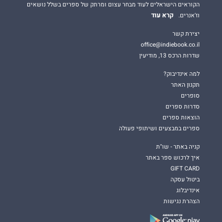
הקוראים הישראלים לעוד מבחר עצום ומרתק של ספרים בשלל נושאים
קרא עוד
וז'אנרים.
יצירת קשר
office@indiebook.co.il
שדרות הרכס 13, מודיעין
למה אינדיבוק?
תקנון האתר
סופרים
סדרות ספרים
הוצאות ספרים
ספרים במבצעים ושיתופי פעולה
קניה באתר - שו"ת
איך לרכוש ספר באתר
GIFT CARD
ביטול עסקה
אינדיבלוג
הצהרת נגישות