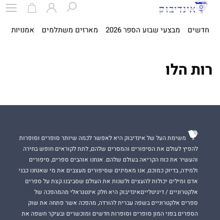
חדשים
מבצעי שבוע הספר 2026
מארזים משתלמים
אמנויות
ספ
רות הלו
משימת העל של אינדיבוק היא לאפשר לכמה שיותר סופרים וסופרות
להפיץ לעולם את הסיפורים והמסרים שלהם, לתת לקוראים חופש בחירה
והעשיר את כוח הקריאה בעולם שלהם. אנחנו אוהבים ספרים, סיפורים
ולמידה, בדיוק כמוכם, אנו מאמינים שסיפורים מעצבים את מי שאנחנו כבני
אדם ומילים יכולות להעצים ולשנות את העולם שסביבנו.קצת על ספרים
אלקטרוניים / דיגיטלייםאינדיבוק היא חלק אינטגראלי מהמהפכה של
ספרים אלקטרוניים בשפה עברית להורדה, מהפכה אשר פתחה את שוק
הספרים בפני המון סופרים וסופרות חדשים ומוכשרים ובעיקר חשפה את