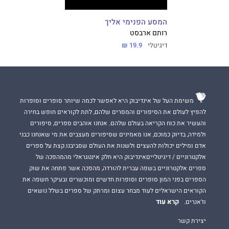
המסע הפנימי אליך
רותם ארבסט
דיגיטלי
19.9 ₪
משימת העל של אינדיבוק היא לאפשר לכמה שיותר סופרים וסופרות
להפיץ לעולם את הסיפורים והמסרים שלהם, לתת לקוראים חופש בחירה
והעשיר את כוח הקריאה בעולם שלהם. אנחנו אוהבים ספרים, סיפורים
ולמידה, בדיוק כמוכם, אנו מאמינים שסיפורים מעצבים את מי שאנחנו כבני
אדם ומילים יכולות להעצים ולשנות את העולם שסביבנו.קצת על ספרים
אלקטרוניים / דיגיטלייםאינדיבוק היא חלק אינטגראלי מהמהפכה של
ספרים אלקטרוניים בשפה עברית להורדה, מהפכה אשר פתחה את שוק
הספרים בפני המון סופרים וסופרות חדשים ומוכשרים ובעיקר חשפה את
הקוראים הישראלים לעוד מבחר עצום ומרתק של ספרים בשלל נושאים
קרא עוד
וז'אנרים.
יצירת קשר