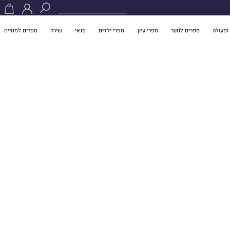
ופעולה
ספרים לנוער
ספרי עיון
ספרי ילדים
פנאי
שירה
ספרים למנויים