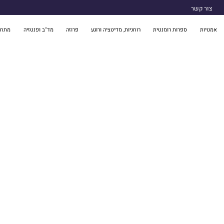
צור קשר
אמנויות
ספרות רומנטית
רוחניות, מדיטציה ורוגע
פרוזה
מד"ב ופנטזיה
מתח 