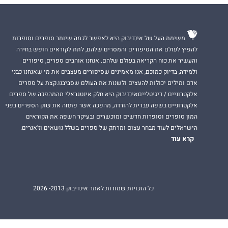
משימת העל של אינדיבוק היא לאפשר לכמה שיותר סופרים וסופרות
להפיץ לעולם את הסיפורים והמסרים שלהם, לתת לקוראים חופש בחירה
והעשיר את כוח הקריאה בעולם שלהם. אנחנו אוהבים ספרים, סיפורים
ולמידה, בדיוק כמוכם, אנו מאמינים שסיפורים מעצבים את מי שאנחנו כבני
אדם ומילים יכולות להעצים ולשנות את העולם שסביבנו.קצת על ספרים
אלקטרוניים / דיגיטלייםאינדיבוק היא חלק אינטגראלי מהמהפכה של ספרים
אלקטרוניים בשפה עברית להורדה, מהפכה אשר פתחה את שוק הספרים בפני
המון סופרים וסופרות חדשים ומוכשרים ובעיקר חשפה את הקוראים
הישראלים לעוד מבחר עצום ומרתק של ספרים בשלל נושאים וז'אנרים.
קרא עוד
כל הזכויות שמורות לאתר אינדיבוק 2013- 2026