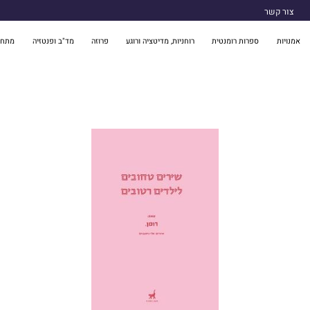
צור קשר
אמנויות
ספרות רומנטית
רוחניות, מדיטציה ורוגע
פרוזה
מד"ב ופנטזיה
מתח 