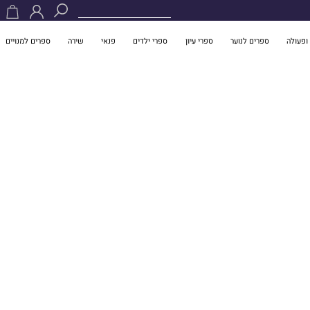
ופעולה
ספרים לנוער
ספרי עיון
ספרי ילדים
פנאי
שירה
ספרים למנויים