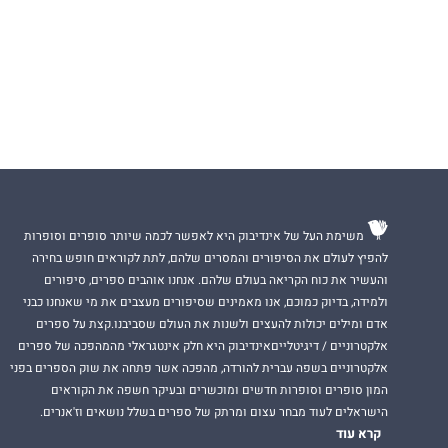
משימת העל של אינדיבוק היא לאפשר לכמה שיותר סופרים וסופרות
להפיץ לעולם את הסיפורים והמסרים שלהם, לתת לקוראים חופש בחירה
והעשיר את כוח הקריאה בעולם שלהם. אנחנו אוהבים ספרים, סיפורים
ולמידה, בדיוק כמוכם, אנו מאמינים שסיפורים מעצבים את מי שאנחנו כבני
אדם ומילים יכולות להעצים ולשנות את העולם שסביבנו.קצת על ספרים
אלקטרוניים / דיגיטלייםאינדיבוק היא חלק אינטגראלי מהמהפכה של ספרים
אלקטרוניים בשפה עברית להורדה, מהפכה אשר פתחה את שוק הספרים בפני
המון סופרים וסופרות חדשים ומוכשרים ובעיקר חשפה את הקוראים
הישראלים לעוד מבחר עצום ומרתק של ספרים בשלל נושאים וז'אנרים.
קרא עוד