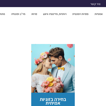
צור קשר
אמנויות
ספרות רומנטית
רוחניות, מדיטציה ורוגע
פרוזה
מד"ב ופנטזיה
מתח 