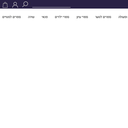
ופעולה
ספרים לנוער
ספרי עיון
ספרי ילדים
פנאי
שירה
ספרים למנויים