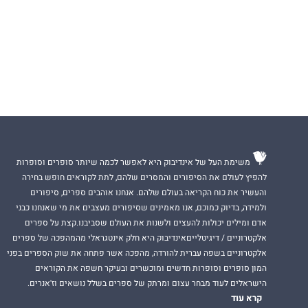
משימת העל של אינדיבוק היא לאפשר לכמה שיותר סופרים וסופרות
להפיץ לעולם את הסיפורים והמסרים שלהם, לתת לקוראים חופש בחירה
והעשיר את כוח הקריאה בעולם שלהם. אנחנו אוהבים ספרים, סיפורים
ולמידה, בדיוק כמוכם, אנו מאמינים שסיפורים מעצבים את מי שאנחנו כבני
אדם ומילים יכולות להעצים ולשנות את העולם שסביבנו.קצת על ספרים
אלקטרוניים / דיגיטלייםאינדיבוק היא חלק אינטגראלי מהמהפכה של ספרים
אלקטרוניים בשפה עברית להורדה, מהפכה אשר פתחה את שוק הספרים בפני
המון סופרים וסופרות חדשים ומוכשרים ובעיקר חשפה את הקוראים
הישראלים לעוד מבחר עצום ומרתק של ספרים בשלל נושאים וז'אנרים.
קרא עוד