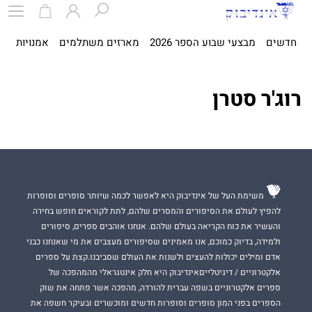
חדשים
מבצעי שבוע הספר 2026
מארזים משתלמים
אמנויות
ספ
רוג'ר סטרן
משימת העל של אינדיבוק היא לאפשר לכמה שיותר סופרים וסופרות
להפיץ לעולם את הסיפורים והמסרים שלהם, לתת לקוראים חופש בחירה
והעשיר את כוח הקריאה בעולם שלהם. אנחנו אוהבים ספרים, סיפורים
ולמידה, בדיוק כמוכם, אנו מאמינים שסיפורים מעצבים את מי שאנחנו כבני
אדם ומילים יכולות להעצים ולשנות את העולם שסביבנו.קצת על ספרים
אלקטרוניים / דיגיטלייםאינדיבוק היא חלק אינטגראלי מהמהפכה של
ספרים אלקטרוניים בשפה עברית להורדה, מהפכה אשר פתחה את שוק
הספרים בפני המון סופרים וסופרות חדשים ומוכשרים ובעיקר חשפה את