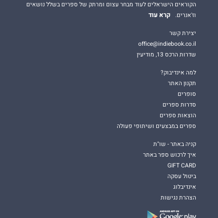
הקוראים הישראלים לעוד מבחר עצום ומרתק של ספרים בשלל נושאים
קרא עוד
וז'אנרים.
יצירת קשר
office@indiebook.co.il
שדרות הרכס 13, מודיעין
למה אינדיבוק?
תקנון האתר
סופרים
סדרות ספרים
הוצאות ספרים
ספרים במבצעים ושיתופי פעולה
קניה באתר - שו"ת
איך לרכוש ספר באתר
GIFT CARD
ביטול עסקה
אינדיבלוג
הצהרת נגישות