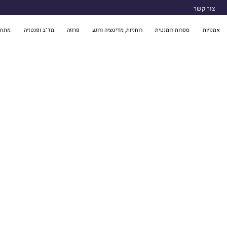
צור קשר
אמנויות
ספרות רומנטית
רוחניות, מדיטציה ורוגע
פרוזה
מד"ב ופנטזיה
מתח 