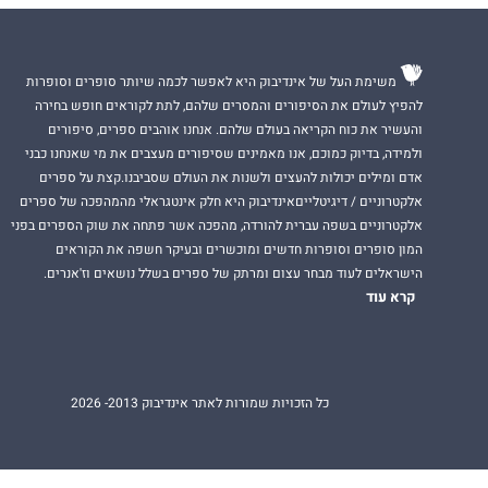
משימת העל של אינדיבוק היא לאפשר לכמה שיותר סופרים וסופרות
להפיץ לעולם את הסיפורים והמסרים שלהם, לתת לקוראים חופש בחירה
והעשיר את כוח הקריאה בעולם שלהם. אנחנו אוהבים ספרים, סיפורים
ולמידה, בדיוק כמוכם, אנו מאמינים שסיפורים מעצבים את מי שאנחנו כבני
אדם ומילים יכולות להעצים ולשנות את העולם שסביבנו.קצת על ספרים
אלקטרוניים / דיגיטלייםאינדיבוק היא חלק אינטגראלי מהמהפכה של ספרים
אלקטרוניים בשפה עברית להורדה, מהפכה אשר פתחה את שוק הספרים בפני
המון סופרים וסופרות חדשים ומוכשרים ובעיקר חשפה את הקוראים
הישראלים לעוד מבחר עצום ומרתק של ספרים בשלל נושאים וז'אנרים.
קרא עוד
כל הזכויות שמורות לאתר אינדיבוק 2013- 2026