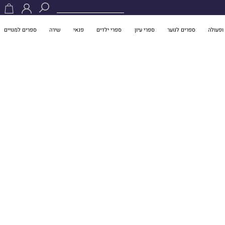
ופעולה
ספרים לנוער
ספרי עיון
ספרי ילדים
פנאי
שירה
ספרים למנויים