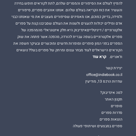
להפיץ לעולם את הסיפורים והמסרים שלהם, לתת לקוראים חופש בחירה
והעשיר את כוח הקריאה בעולם שלהם. אנחנו אוהבים ספרים, סיפורים
ולמידה, בדיוק כמוכם, אנו מאמינים שסיפורים מעצבים את מי שאנחנו כבני
אדם ומילים יכולות להעצים ולשנות את העולם שסביבנו.קצת על ספרים
אלקטרוניים / דיגיטלייםאינדיבוק היא חלק אינטגראלי מהמהפכה של
ספרים אלקטרוניים בשפה עברית להורדה, מהפכה אשר פתחה את שוק
הספרים בפני המון סופרים וסופרות חדשים ומוכשרים ובעיקר חשפה את
הקוראים הישראלים לעוד מבחר עצום ומרתק של ספרים בשלל נושאים
קרא עוד
וז'אנרים.
יצירת קשר
office@indiebook.co.il
שדרות הרכס 13, מודיעין
למה אינדיבוק?
תקנון האתר
סופרים
סדרות ספרים
הוצאות ספרים
ספרים במבצעים ושיתופי פעולה