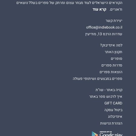
הקוראים הישראלים לעוד מבחר עצום ומרתק של ספרים בשלל נושאים
קרא עוד
וז'אנרים.
יצירת קשר
office@indiebook.co.il
שדרות הרכס 13, מודיעין
למה אינדיבוק?
תקנון האתר
סופרים
סדרות ספרים
הוצאות ספרים
ספרים במבצעים ושיתופי פעולה
קניה באתר - שו"ת
איך לרכוש ספר באתר
GIFT CARD
ביטול עסקה
אינדיבלוג
הצהרת נגישות