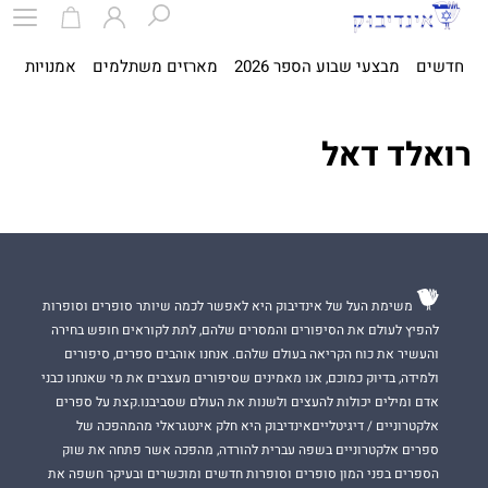
חדשים
מבצעי שבוע הספר 2026
מארזים משתלמים
אמנויות
ספ
רואלד דאל
משימת העל של אינדיבוק היא לאפשר לכמה שיותר סופרים וסופרות
להפיץ לעולם את הסיפורים והמסרים שלהם, לתת לקוראים חופש בחירה
והעשיר את כוח הקריאה בעולם שלהם. אנחנו אוהבים ספרים, סיפורים
ולמידה, בדיוק כמוכם, אנו מאמינים שסיפורים מעצבים את מי שאנחנו כבני
אדם ומילים יכולות להעצים ולשנות את העולם שסביבנו.קצת על ספרים
אלקטרוניים / דיגיטלייםאינדיבוק היא חלק אינטגראלי מהמהפכה של
ספרים אלקטרוניים בשפה עברית להורדה, מהפכה אשר פתחה את שוק
הספרים בפני המון סופרים וסופרות חדשים ומוכשרים ובעיקר חשפה את