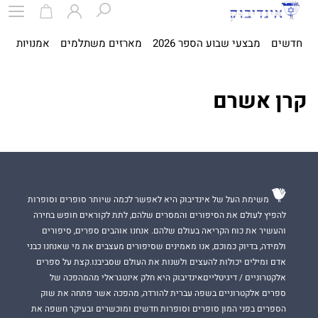
חדשים
מבצעי שבוע הספר 2026
מארזים משתלמים
אמנויות
ספ
קרן אשרם
משימת העל של אינדיבוק היא לאפשר לכמה שיותר סופרים וסופרות
להפיץ לעולם את הסיפורים והמסרים שלהם, לתת לקוראים חופש בחירה
והעשיר את כוח הקריאה בעולם שלהם. אנחנו אוהבים ספרים, סיפורים
ולמידה, בדיוק כמוכם, אנו מאמינים שסיפורים מעצבים את מי שאנחנו כבני
אדם ומילים יכולות להעצים ולשנות את העולם שסביבנו.קצת על ספרים
אלקטרוניים / דיגיטלייםאינדיבוק היא חלק אינטגראלי מהמהפכה של
ספרים אלקטרוניים בשפה עברית להורדה, מהפכה אשר פתחה את שוק
הספרים בפני המון סופרים וסופרות חדשים ומוכשרים ובעיקר חשפה את