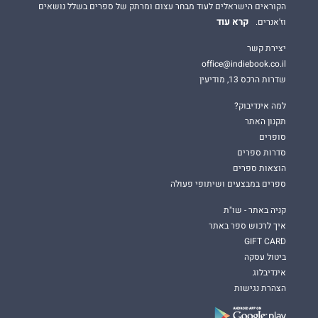
הקוראים הישראלים לעוד מבחר עצום ומרתק של ספרים בשלל נושאים
קרא עוד
וז'אנרים.
יצירת קשר
office@indiebook.co.il
שדרות הרכס 13, מודיעין
למה אינדיבוק?
תקנון האתר
סופרים
סדרות ספרים
הוצאות ספרים
ספרים במבצעים ושיתופי פעולה
קניה באתר - שו"ת
איך לרכוש ספר באתר
GIFT CARD
ביטול עסקה
אינדיבלוג
הצהרת נגישות