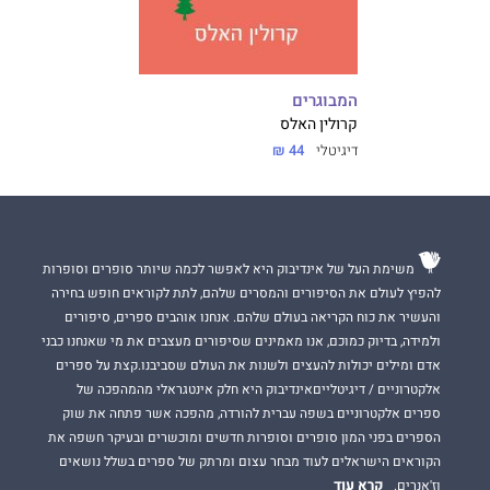
המבוגרים
קרולין האלס
דיגיטלי
44 ₪
משימת העל של אינדיבוק היא לאפשר לכמה שיותר סופרים וסופרות
להפיץ לעולם את הסיפורים והמסרים שלהם, לתת לקוראים חופש בחירה
והעשיר את כוח הקריאה בעולם שלהם. אנחנו אוהבים ספרים, סיפורים
ולמידה, בדיוק כמוכם, אנו מאמינים שסיפורים מעצבים את מי שאנחנו כבני
אדם ומילים יכולות להעצים ולשנות את העולם שסביבנו.קצת על ספרים
אלקטרוניים / דיגיטלייםאינדיבוק היא חלק אינטגראלי מהמהפכה של
ספרים אלקטרוניים בשפה עברית להורדה, מהפכה אשר פתחה את שוק
הספרים בפני המון סופרים וסופרות חדשים ומוכשרים ובעיקר חשפה את
הקוראים הישראלים לעוד מבחר עצום ומרתק של ספרים בשלל נושאים
קרא עוד
וז'אנרים.