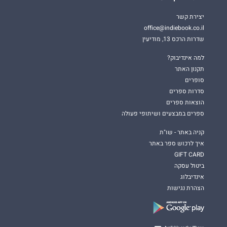
יצירת קשר
office@indiebook.co.il
שדרות הרכס 13, מודיעין
למה אינדיבוק?
תקנון האתר
סופרים
סדרות ספרים
הוצאות ספרים
ספרים במבצעים ושיתופי פעולה
קניה באתר - שו"ת
איך לרכוש ספר באתר
GIFT CARD
ביטול עסקה
אינדיבלוג
הצהרת נגישות