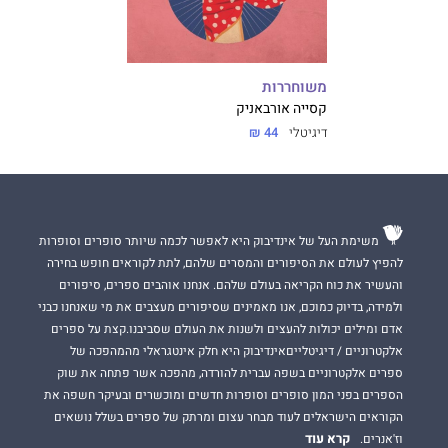
משוחררות
קסייה אורבאניק
דיגיטלי
44 ₪
משימת העל של אינדיבוק היא לאפשר לכמה שיותר סופרים וסופרות
להפיץ לעולם את הסיפורים והמסרים שלהם, לתת לקוראים חופש בחירה
והעשיר את כוח הקריאה בעולם שלהם. אנחנו אוהבים ספרים, סיפורים
ולמידה, בדיוק כמוכם, אנו מאמינים שסיפורים מעצבים את מי שאנחנו כבני
אדם ומילים יכולות להעצים ולשנות את העולם שסביבנו.קצת על ספרים
אלקטרוניים / דיגיטלייםאינדיבוק היא חלק אינטגראלי מהמהפכה של
ספרים אלקטרוניים בשפה עברית להורדה, מהפכה אשר פתחה את שוק
הספרים בפני המון סופרים וסופרות חדשים ומוכשרים ובעיקר חשפה את
הקוראים הישראלים לעוד מבחר עצום ומרתק של ספרים בשלל נושאים
קרא עוד
וז'אנרים.