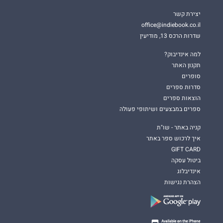
יצירת קשר
office@indiebook.co.il
שדרות הרכס 13, מודיעין
למה אינדיבוק?
תקנון האתר
סופרים
סדרות ספרים
הוצאות ספרים
ספרים במבצעים ושיתופי פעולה
קניה באתר - שו"ת
איך לרכוש ספר באתר
GIFT CARD
ביטול עסקה
אינדיבלוג
הצהרת נגישות