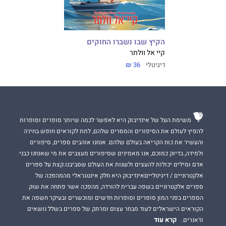
הקיץ שבו נשברו החוקים
קיי אל וולתר
דיגיטלי
36 ₪
משימת העל של אינדיבוק היא לאפשר לכמה שיותר סופרים וסופרות
להפיץ לעולם את הסיפורים והמסרים שלהם, לתת לקוראים חופש בחירה
והעשיר את כוח הקריאה בעולם שלהם. אנחנו אוהבים ספרים, סיפורים
ולמידה, בדיוק כמוכם, אנו מאמינים שסיפורים מעצבים את מי שאנחנו כבני
אדם ומילים יכולות להעצים ולשנות את העולם שסביבנו.קצת על ספרים
אלקטרוניים / דיגיטלייםאינדיבוק היא חלק אינטגראלי מהמהפכה של
ספרים אלקטרוניים בשפה עברית להורדה, מהפכה אשר פתחה את שוק
הספרים בפני המון סופרים וסופרות חדשים ומוכשרים ובעיקר חשפה את
הקוראים הישראלים לעוד מבחר עצום ומרתק של ספרים בשלל נושאים
קרא עוד
וז'אנרים.