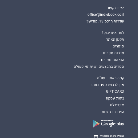
יצירת קשר
office@indiebook.co.il
שדרות הרכס 13, מודיעין
למה אינדיבוק?
תקנון האתר
סופרים
סדרות ספרים
הוצאות ספרים
ספרים במבצעים ושיתופי פעולה
קניה באתר - שו"ת
איך לרכוש ספר באתר
GIFT CARD
ביטול עסקה
אינדיבלוג
הצהרת נגישות