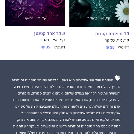
שקר אחד קטנטן
10 נשימות קטנות
קיי. איי. טאקר
קיי. איי. טאקר
דיגיטלי
35 ₪
דיגיטלי
35 ₪
משימת העל של אינדיבוק היא לאפשר לכמה שיותר סופרים וסופרות
להפיץ לעולם את הסיפורים והמסרים שלהם, לתת לקוראים חופש בחירה
והעשיר את כוח הקריאה בעולם שלהם. אנחנו אוהבים ספרים, סיפורים
ולמידה, בדיוק כמוכם, אנו מאמינים שסיפורים מעצבים את מי שאנחנו כבני
אדם ומילים יכולות להעצים ולשנות את העולם שסביבנו.קצת על ספרים
אלקטרוניים / דיגיטלייםאינדיבוק היא חלק אינטגראלי מהמהפכה של
ספרים אלקטרוניים בשפה עברית להורדה, מהפכה אשר פתחה את שוק
הספרים בפני המון סופרים וסופרות חדשים ומוכשרים ובעיקר חשפה את
הקוראים הישראלים לעוד מבחר עצום ומרתק של ספרים בשלל נושאים