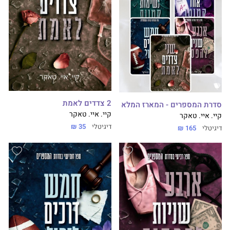
2 צדדים לאמת
סדרת המספרים - המארז המלא
קיי. איי. טאקר
קיי. איי. טאקר
דיגיטלי
35 ₪
דיגיטלי
165 ₪