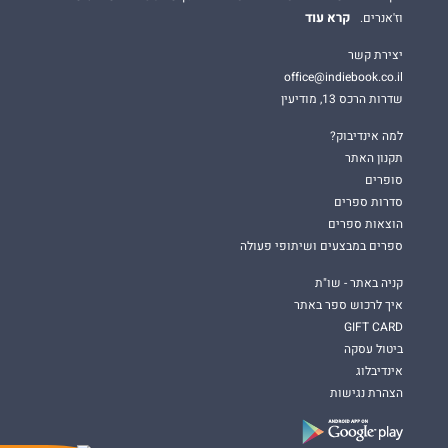
קרא עוד
וז'אנרים.
יצירת קשר
office@indiebook.co.il
שדרות הרכס 13, מודיעין
למה אינדיבוק?
תקנון האתר
סופרים
סדרות ספרים
הוצאות ספרים
ספרים במבצעים ושיתופי פעולה
קניה באתר - שו"ת
איך לרכוש ספר באתר
GIFT CARD
ביטול עסקה
אינדיבלוג
הצהרת נגישות