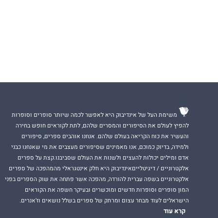
משימת העל של אינדיבוק היא לאפשר לכמה שיותר סופרים וסופרות
להפיץ לעולם את הסיפורים והמסרים שלהם, לתת לקוראים חופש בחירה
והעשיר את כוח הקריאה בעולם שלהם. אנחנו אוהבים ספרים, סיפורים
ולמידה, בדיוק כמוכם, אנו מאמינים שסיפורים מעצבים את מי שאנחנו כבני
אדם ומילים יכולות להעצים ולשנות את העולם שסביבנו.קצת על ספרים
אלקטרוניים / דיגיטלייםאינדיבוק היא חלק אינטגראלי מהמהפכה של ספרים
אלקטרוניים בשפה עברית להורדה, מהפכה אשר פתחה את שוק הספרים בפני
המון סופרים וסופרות חדשים ומוכשרים ובעיקר חשפה את הקוראים
הישראלים לעוד מבחר עצום ומרתק של ספרים בשלל נושאים וז'אנרים.
קרא עוד