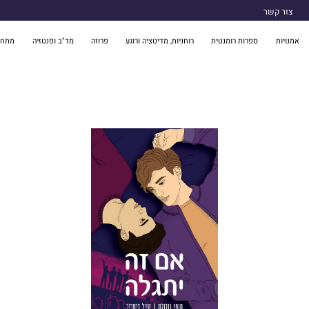
צור קשר
אמנויות
ספרות רומנטית
רוחניות, מדיטציה ורוגע
פרוזה
מד"ב ופנטזיה
מתח 