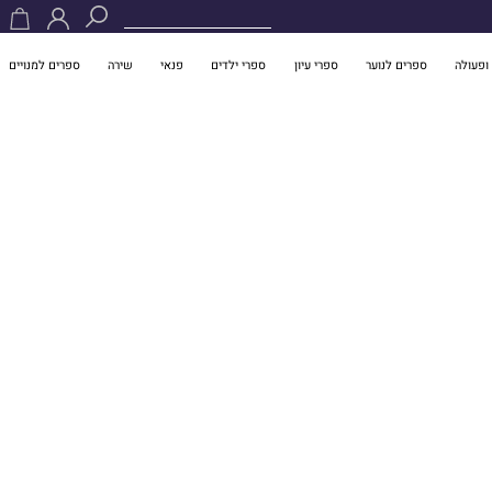
ופעולה
ספרים לנוער
ספרי עיון
ספרי ילדים
פנאי
שירה
ספרים למנויים