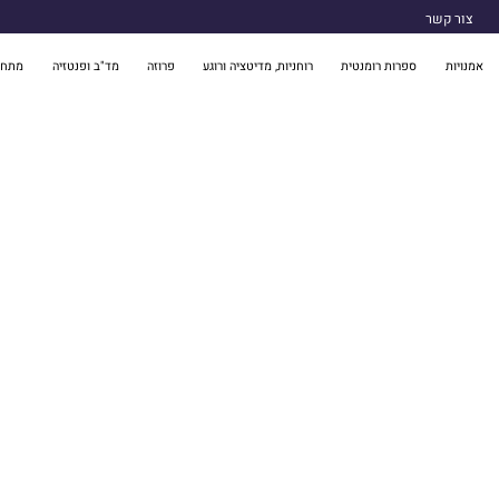
צור קשר
אמנויות
ספרות רומנטית
רוחניות, מדיטציה ורוגע
פרוזה
מד"ב ופנטזיה
מתח 