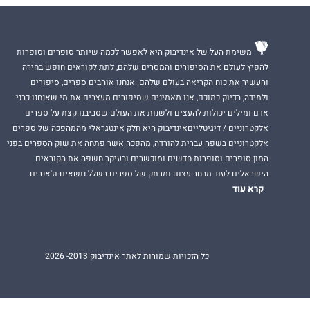
משימת העל של אינדיבוק היא לאפשר לכמה שיותר סופרים וסופרות
להפיץ לעולם את הסיפורים והמסרים שלהם, לתת לקוראים חופש בחירה
והעשיר את כוח הקריאה בעולם שלהם. אנחנו אוהבים ספרים, סיפורים
ולמידה, בדיוק כמוכם, אנו מאמינים שסיפורים מעצבים את מי שאנחנו כבני
אדם ומילים יכולות להעצים ולשנות את העולם שסביבנו.קצת על ספרים
אלקטרוניים / דיגיטלייםאינדיבוק היא חלק אינטגראלי מהמהפכה של ספרים
אלקטרוניים בשפה עברית להורדה, מהפכה אשר פתחה את שוק הספרים בפני
המון סופרים וסופרות חדשים ומוכשרים ובעיקר חשפה את הקוראים
הישראלים לעוד מבחר עצום ומרתק של ספרים בשלל נושאים וז'אנרים.
קרא עוד
כל הזכויות שמורות לאתר אינדיבוק 2013- 2026