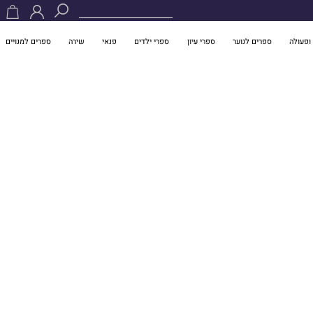
ופעולה
ספרים לנוער
ספרי עיון
ספרי ילדים
פנאי
שירה
ספרים למנויים