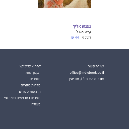
געגוע אליך
קייט אברלן
דיגיטלי
44 ₪
יצירת קשר
למה אינדיבוק?
office@indiebook.co.il
תקנון האתר
שדרות הרכס 13, מודיעין
סופרים
סדרות ספרים
הוצאות ספרים
ספרים במבצעים ושיתופי
פעולה