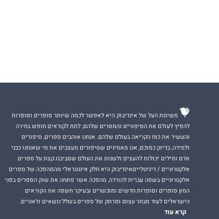
משימת העל של אינדיבוק היא לאפשר לכמה שיותר סופרים וסופרות
להפיץ לעולם את הסיפורים והמסרים שלהם, לתת לקוראים חופש בחירה
והעשיר את כוח הקריאה בעולם שלהם. אנחנו אוהבים ספרים, סיפורים
ולמידה, בדיוק כמוכם, אנו מאמינים שסיפורים מעצבים את מי שאנחנו כבני
אדם ומילים יכולות להעצים ולשנות את העולם שסביבנו.קצת על ספרים
אלקטרוניים / דיגיטלייםאינדיבוק היא חלק אינטגראלי מהמהפכה של ספרים
אלקטרוניים בשפה עברית להורדה, מהפכה אשר פתחה את שוק הספרים בפני
המון סופרים וסופרות חדשים ומוכשרים ובעיקר חשפה את הקוראים
הישראלים לעוד מבחר עצום ומרתק של ספרים בשלל נושאים וז'אנרים.
קרא עוד