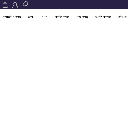
ופעולה
ספרים לנוער
ספרי עיון
ספרי ילדים
פנאי
שירה
ספרים למנויים