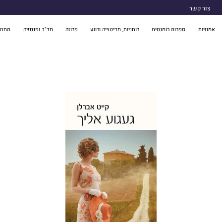
צור קשר
אמנויות
ספרות רומנטית
רוחניות, מדיטציה ורוגע
פרוזה
מד"ב ופנטזיה
מתח 