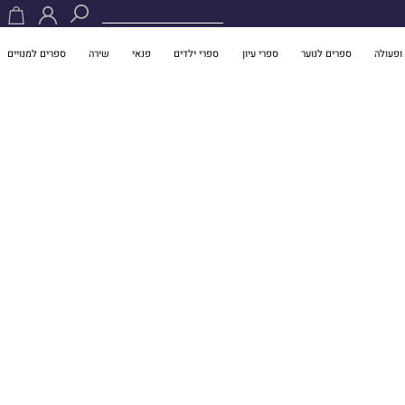
ופעולה
ספרים לנוער
ספרי עיון
ספרי ילדים
פנאי
שירה
ספרים למנויים