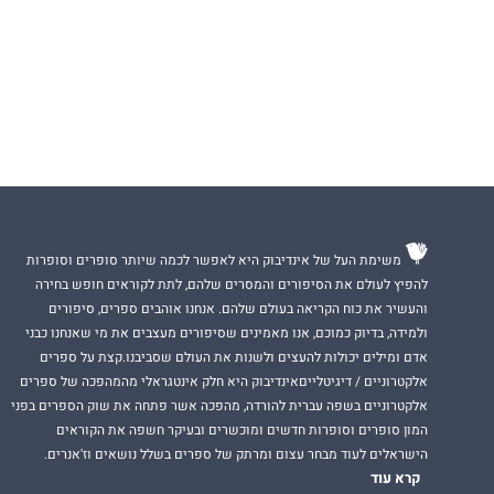
משימת העל של אינדיבוק היא לאפשר לכמה שיותר סופרים וסופרות
להפיץ לעולם את הסיפורים והמסרים שלהם, לתת לקוראים חופש בחירה
והעשיר את כוח הקריאה בעולם שלהם. אנחנו אוהבים ספרים, סיפורים
ולמידה, בדיוק כמוכם, אנו מאמינים שסיפורים מעצבים את מי שאנחנו כבני
אדם ומילים יכולות להעצים ולשנות את העולם שסביבנו.קצת על ספרים
אלקטרוניים / דיגיטלייםאינדיבוק היא חלק אינטגראלי מהמהפכה של ספרים
אלקטרוניים בשפה עברית להורדה, מהפכה אשר פתחה את שוק הספרים בפני
המון סופרים וסופרות חדשים ומוכשרים ובעיקר חשפה את הקוראים
הישראלים לעוד מבחר עצום ומרתק של ספרים בשלל נושאים וז'אנרים.
קרא עוד