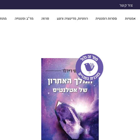
צור קשר
אמנויות
ספרות רומנטית
רוחניות, מדיטציה ורוגע
פרוזה
מד"ב ופנטזיה
מתח 