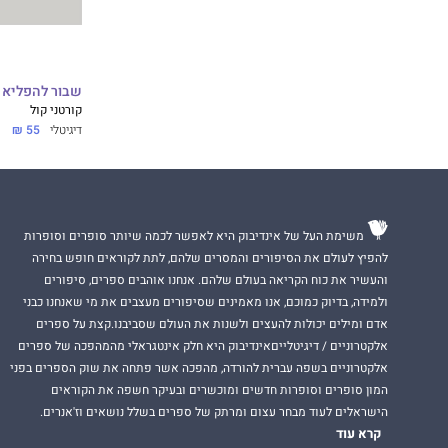
שבור להפליא - 
קורטני קול
דיגיטלי
55 ₪
משימת העל של אינדיבוק היא לאפשר לכמה שיותר סופרים וסופרות
להפיץ לעולם את הסיפורים והמסרים שלהם, לתת לקוראים חופש בחירה
והעשיר את כוח הקריאה בעולם שלהם. אנחנו אוהבים ספרים, סיפורים
ולמידה, בדיוק כמוכם, אנו מאמינים שסיפורים מעצבים את מי שאנחנו כבני
אדם ומילים יכולות להעצים ולשנות את העולם שסביבנו.קצת על ספרים
אלקטרוניים / דיגיטלייםאינדיבוק היא חלק אינטגראלי מהמהפכה של ספרים
אלקטרוניים בשפה עברית להורדה, מהפכה אשר פתחה את שוק הספרים בפני
המון סופרים וסופרות חדשים ומוכשרים ובעיקר חשפה את הקוראים
הישראלים לעוד מבחר עצום ומרתק של ספרים בשלל נושאים וז'אנרים.
קרא עוד