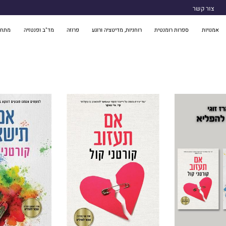
צור קשר
אמנויות
ספרות רומנטית
רוחניות, מדיטציה ורוגע
פרוזה
מד"ב ופנטזיה
מתח 