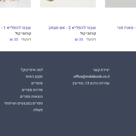
מארז זוגי
שבור להפליא 2 - אם תעזוב
שבור להפליא 1 - אם תישארי
קורטני קול
קורטני קול
דיגיטלי
35 ₪
דיגיטלי
35 ₪
יצירת קשר
למה אינדיבוק?
office@indiebook.co.il
תקנון האתר
שדרות הרכס 13, מודיעין
סופרים
סדרות ספרים
הוצאות ספרים
ספרים במבצעים ושיתופי
פעולה