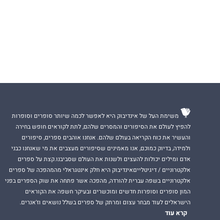
משימת העל של אינדיבוק היא לאפשר לכמה שיותר סופרים וסופרות
להפיץ לעולם את הסיפורים והמסרים שלהם, לתת לקוראים חופש בחירה
והעשיר את כוח הקריאה בעולם שלהם. אנחנו אוהבים ספרים, סיפורים
ולמידה, בדיוק כמוכם, אנו מאמינים שסיפורים מעצבים את מי שאנחנו כבני
אדם ומילים יכולות להעצים ולשנות את העולם שסביבנו.קצת על ספרים
אלקטרוניים / דיגיטלייםאינדיבוק היא חלק אינטגראלי מהמהפכה של ספרים
אלקטרוניים בשפה עברית להורדה, מהפכה אשר פתחה את שוק הספרים בפני
המון סופרים וסופרות חדשים ומוכשרים ובעיקר חשפה את הקוראים
הישראלים לעוד מבחר עצום ומרתק של ספרים בשלל נושאים וז'אנרים.
קרא עוד