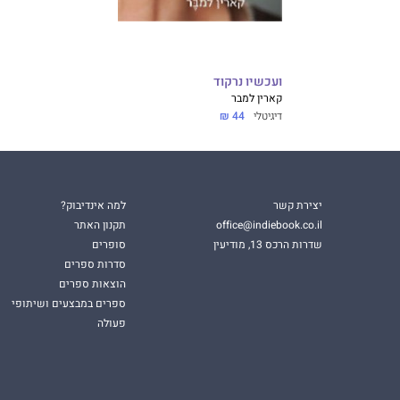
ועכשיו נרקוד
קארין למבר
דיגיטלי
44 ₪
יצירת קשר
למה אינדיבוק?
office@indiebook.co.il
תקנון האתר
שדרות הרכס 13, מודיעין
סופרים
סדרות ספרים
הוצאות ספרים
ספרים במבצעים ושיתופי
פעולה