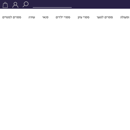
ופעולה
ספרים לנוער
ספרי עיון
ספרי ילדים
פנאי
שירה
ספרים למנויים