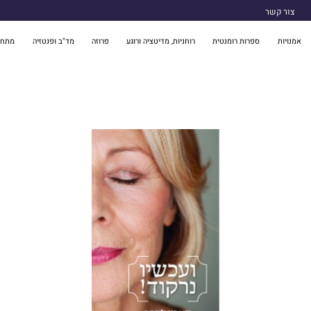
צור קשר
אמנויות
ספרות רומנטית
רוחניות, מדיטציה ורוגע
פרוזה
מד"ב ופנטזיה
מתח 