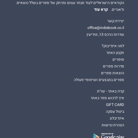
הקוראים הישראלים לעוד מבחר עצום ומרתק של ספרים בשלל נושאים
קרא עוד
וז'אנרים.
יצירת קשר
office@indiebook.co.il
שדרות הרכס 13, מודיעין
למה אינדיבוק?
תקנון האתר
סופרים
סדרות ספרים
הוצאות ספרים
ספרים במבצעים ושיתופי פעולה
קניה באתר - שו"ת
איך לרכוש ספר באתר
GIFT CARD
ביטול עסקה
אינדיבלוג
הצהרת נגישות