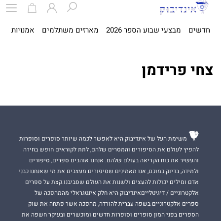
חדשים
מבצעי שבוע הספר 2026
מארזים משתלמים
אמנויות
ספ
צחי פרידמן
משימת העל של אינדיבוק היא לאפשר לכמה שיותר סופרים וסופרות
להפיץ לעולם את הסיפורים והמסרים שלהם, לתת לקוראים חופש בחירה
והעשיר את כוח הקריאה בעולם שלהם. אנחנו אוהבים ספרים, סיפורים
ולמידה, בדיוק כמוכם, אנו מאמינים שסיפורים מעצבים את מי שאנחנו כבני
אדם ומילים יכולות להעצים ולשנות את העולם שסביבנו.קצת על ספרים
אלקטרוניים / דיגיטלייםאינדיבוק היא חלק אינטגראלי מהמהפכה של
ספרים אלקטרוניים בשפה עברית להורדה, מהפכה אשר פתחה את שוק
הספרים בפני המון סופרים וסופרות חדשים ומוכשרים ובעיקר חשפה את