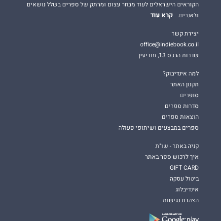
הקוראים הישראלים לעוד מבחר עצום ומרתק של ספרים בשלל נושאים
קרא עוד
וז'אנרים.
יצירת קשר
office@indiebook.co.il
שדרות הרכס 13, מודיעין
למה אינדיבוק?
תקנון האתר
סופרים
סדרות ספרים
הוצאות ספרים
ספרים במבצעים ושיתופי פעולה
קניה באתר - שו"ת
איך לרכוש ספר באתר
GIFT CARD
ביטול עסקה
אינדיבלוג
הצהרת נגישות