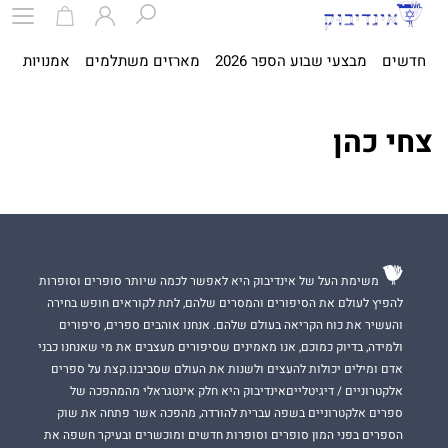
חדשים
מבצעי שבוע הספר 2026
מארזים משתלמים
אמנויות
ספ
צחי כהן
משימת העל של אינדיבוק היא לאפשר לכמה שיותר סופרים וסופרות
להפיץ לעולם את הסיפורים והמסרים שלהם, לתת לקוראים חופש בחירה
והעשיר את כוח הקריאה בעולם שלהם. אנחנו אוהבים ספרים, סיפורים
ולמידה, בדיוק כמוכם, אנו מאמינים שסיפורים מעצבים את מי שאנחנו כבני
אדם ומילים יכולות להעצים ולשנות את העולם שסביבנו.קצת על ספרים
אלקטרוניים / דיגיטלייםאינדיבוק היא חלק אינטגראלי מהמהפכה של
ספרים אלקטרוניים בשפה עברית להורדה, מהפכה אשר פתחה את שוק
הספרים בפני המון סופרים וסופרות חדשים ומוכשרים ובעיקר חשפה את