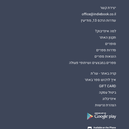
יצירת קשר
office@indiebook.co.il
שדרות הרכס 13, מודיעין
למה אינדיבוק?
תקנון האתר
סופרים
סדרות ספרים
הוצאות ספרים
ספרים במבצעים ושיתופי פעולה
קניה באתר - שו"ת
איך לרכוש ספר באתר
GIFT CARD
ביטול עסקה
אינדיבלוג
הצהרת נגישות