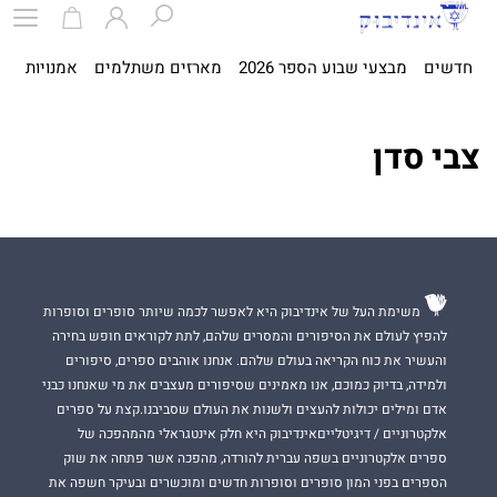
חדשים
מבצעי שבוע הספר 2026
מארזים משתלמים
אמנויות
ספ
צבי סדן
משימת העל של אינדיבוק היא לאפשר לכמה שיותר סופרים וסופרות
להפיץ לעולם את הסיפורים והמסרים שלהם, לתת לקוראים חופש בחירה
והעשיר את כוח הקריאה בעולם שלהם. אנחנו אוהבים ספרים, סיפורים
ולמידה, בדיוק כמוכם, אנו מאמינים שסיפורים מעצבים את מי שאנחנו כבני
אדם ומילים יכולות להעצים ולשנות את העולם שסביבנו.קצת על ספרים
אלקטרוניים / דיגיטלייםאינדיבוק היא חלק אינטגראלי מהמהפכה של
ספרים אלקטרוניים בשפה עברית להורדה, מהפכה אשר פתחה את שוק
הספרים בפני המון סופרים וסופרות חדשים ומוכשרים ובעיקר חשפה את