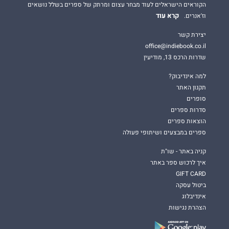
הקוראים הישראלים לעוד מבחר עצום ומרתק של ספרים בשלל נושאים
קרא עוד
וז'אנרים.
יצירת קשר
office@indiebook.co.il
שדרות הרכס 13, מודיעין
למה אינדיבוק?
תקנון האתר
סופרים
סדרות ספרים
הוצאות ספרים
ספרים במבצעים ושיתופי פעולה
קניה באתר - שו"ת
איך לרכוש ספר באתר
GIFT CARD
ביטול עסקה
אינדיבלוג
הצהרת נגישות